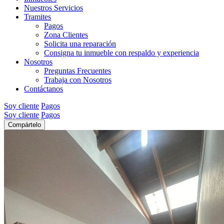
Nuestros Servicios
Tramites
Pagos
Zona Clientes
Solicita una reparación
Consigna tu inmueble con respaldo y experiencia
Nosotros
Preguntas Frecuentes
Trabaja con Nosotros
Contáctanos
Soy cliente
Pagos
Soy cliente
Pagos
Compártelo