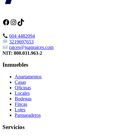
Facebook
Instagram
TikTok
604 4482094
3219697653
raices@juanraices.com
NIT: 800.031.963-2
Inmuebles
Apartamentos
Casas
Oficinas
Locales
Bodegas
Fincas
Lotes
Parqueaderos
Servicios