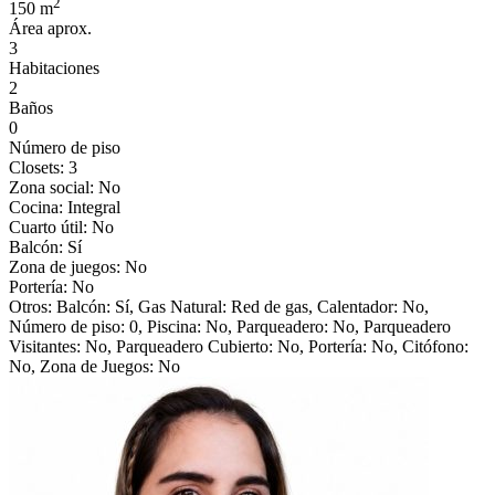
2
150
m
Área aprox.
3
Habitaciones
2
Baños
0
Número de piso
Closets:
3
Zona social:
No
Cocina:
Integral
Cuarto útil:
No
Balcón:
Sí
Zona de juegos:
No
Portería:
No
Otros:
Balcón: Sí, Gas Natural: Red de gas, Calentador: No,
Número de piso: 0, Piscina: No, Parqueadero: No, Parqueadero
Visitantes: No, Parqueadero Cubierto: No, Portería: No, Citófono:
No, Zona de Juegos: No