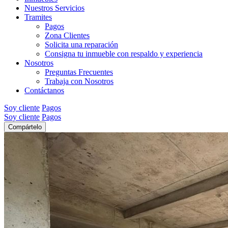
Nuestros Servicios
Tramites
Pagos
Zona Clientes
Solicita una reparación
Consigna tu inmueble con respaldo y experiencia
Nosotros
Preguntas Frecuentes
Trabaja con Nosotros
Contáctanos
Soy cliente
Pagos
Soy cliente
Pagos
Compártelo