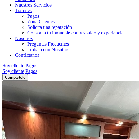
Nuestros Servicios
Tramites
Pagos
Zona Clientes
Solicita una reparación
Consigna tu inmueble con respaldo y experiencia
Nosotros
Preguntas Frecuentes
Trabaja con Nosotros
Contáctanos
Soy cliente
Pagos
Soy cliente
Pagos
Compártelo